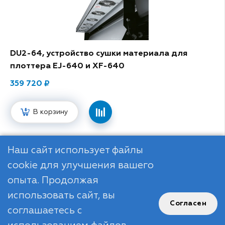
DU2-64, устройство сушки материала для
плоттера EJ-640 и XF-640
359 720
В корзину
1
/ 1
Наш сайт использует файлы
cookie для улучшения вашего
опыта. Продолжая
использовать сайт, вы
Согласен
соглашаетесь с
R