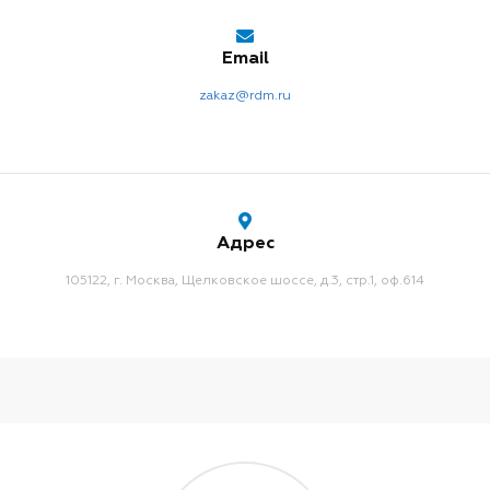
Email
zakaz@rdm.ru
Адрес
105122,
г. Москва,
Щелковское шоссе, д.3, стр.1, оф.614