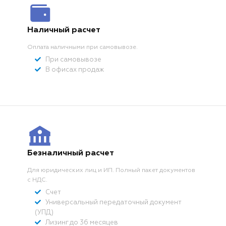
Наличный расчет
Оплата наличными при самовывозе
.
При самовывозе
В офисах продаж
Безналичный расчет
Для юридических лиц и ИП. Полный пакет документов
с НДС.
Счет
Универсальный передаточный документ
(УПД)
Лизинг до 36 месяцев