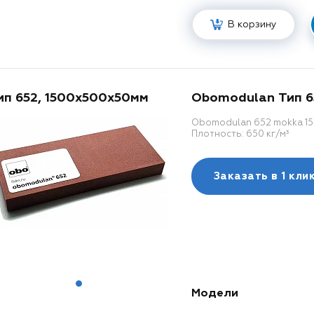
В корзину
ип 652, 1500x500x50мм
Obomodulan Тип 6
Obomodulan 652 mokka 15
Плотность: 650 кг/м³
Заказать в
1 кли
Модели