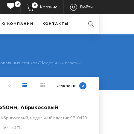
0
0
Корзина
Войти
О КОМПАНИИ
КОНТАКТЫ
овальных станков
/
Модельный пластик
СРАВНИТЬ:
0
0x50мм, Абрикосовый
, Абрикосовый, модельный пластик SB-0470
60 - 70 °C