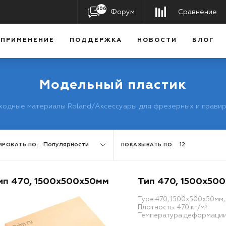
306
Форум
Сравнение
ПРИМЕНЕНИЕ
ПОДДЕРЖКА
НОВОСТИ
БЛОГ
Модельный пластик
ходные материалы Roland
/
Аксессуары для фрезерных и гравир
Популярности
12
ИРОВАТЬ ПО:
ПОКАЗЫВАТЬ ПО:
ип 470, 1500x500x50мм
Тип 470, 1500x50
Type 470, 1500x500x50мм
Плотность: 470 кг/м³
Температура деформации: 