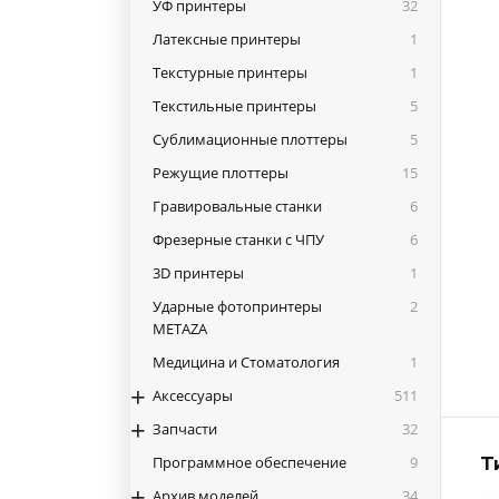
УФ принтеры
32
Латексные принтеры
1
Текстурные принтеры
1
Текстильные принтеры
5
Сублимационные плоттеры
5
Режущие плоттеры
15
Гравировальные станки
6
1
Фрезерные станки с ЧПУ
6
3D принтеры
1
Ударные фотопринтеры
2
METAZA
Медицина и Стоматология
1
+
Аксессуары
511
+
Запчасти
32
Программное обеспечение
9
Т
+
Архив моделей
34