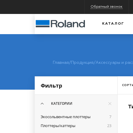
Обратный звонок
КАТАЛОГ
Главная
/
Продукция
/
Аксессуары и рас
Фильтр
СОРТ
КАТЕГОРИИ
Т
Экосольвентные плоттеры
7
Плоттеры/каттеры
23