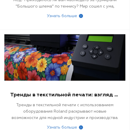
мод? Приходилось ли вам наблюдать за турнирами
"Большого шлема" по теннису? Мир сошел с ума,
применяя флуоресцентные цвета в спортивной
Узнать больше
одежде и других модных направлениях для
получения гипер-ярких цветов, которые добавляют
колорита и эксцентрики мероприятию.
Для поставщиков услуг печати, которые
рассматривают возможности применения таких
решений, как новые сублимационные
флуоресцентные чернила Roland, следующий обзор
интересен обсуждением этой тенденции и
предлагает некоторые вдохновляющие примеры
модных направлений в создании спортивной и
другой одежды.
Тренды в текстильной печати: взгляд с Roland
Тренды в текстильной печати с использованием
оборудования Roland раскрывают новые
возможности для модной индустрии и производства.
Современные технологии обеспечивают
Узнать больше