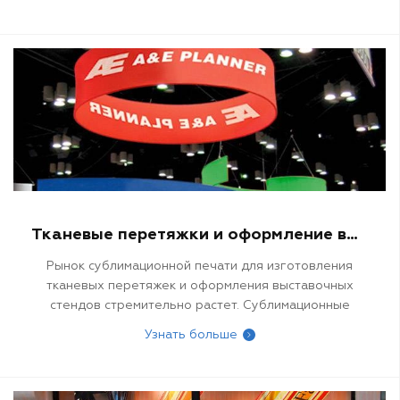
высококачественные и яркие изображения на
различных тканях, от одежды до аксессуаров.
Тканевые перетяжки и оформление выставок
Рынок сублимационной печати для изготовления
тканевых перетяжек и оформления выставочных
стендов стремительно растет. Сублимационные
отпечатки легко переносятся на полиэфирные ткани
Узнать больше
для изготовления флагов, баннеров и других
текстильных изделий, что позволяет сохранить
натуральную драпировку ткани и ее текстуру. Кроме