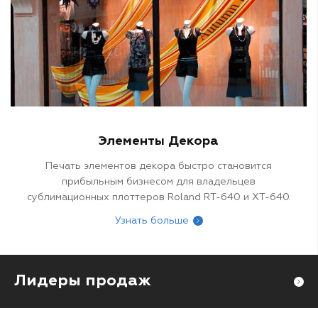
того сублимационная печать дает очень яркие цвета,
ткани легче по весу и намного проще и удобнее
обходятся в транспортировке и хранении.
Элементы Декора
Печать элементов декора быстро становится
прибыльным бизнесом для владельцев
сублимационных плоттеров Roland RT-640 и XT-640.
Сублимационные плоттеры Roland идеально
Узнать больше
подходят для печати больших тканевых
репродукций, фресок, гравюр и многих других
элементов декора. Сублимационные чернила SBL3
позволяют воспроизводить плотные, насыщенные
Лидеры продаж
цвета, что делает их идеальными для широкого
спектра применений декора. Кроме того