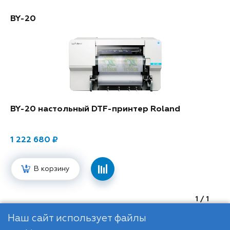
использование тканей с сублимационной графикой в
элементах декора позволяет улучшить акустику
BY-20
комнат, это фактор, который в последнее время
становится существенным, поскольку в интерьерах
все чаще встречаются твердые звукоотражающие
поверхности, такие как гранит, плитка, стекло и
твердые породы дерева.
BY-20 настольный DTF-принтер Roland
1 222 680
В корзину
1
/ 1
Наш сайт использует файлы