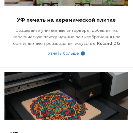
УФ печать на керамической плитке
Создавайте уникальные интерьеры, добавляя на
керамическую плитку нужные вам изображения или
оригинальные произведения искусства.
Roland DG
предлагает две машины для печати на керамической
Узнать больше
плитке для создания индивидуальной графики для
кухонных фартуков, настенных декоров, фресок и
других декоративных деталей стен в домах, отелях,
ресторанах, кафе и других, как общественных
местах, так и в частных интерьерах. Печатайте
непосредственно на плитке с помощью принтеров
Roland VersaUV
или создавайте печатную графику
для нанесения термопереноса методом сублимации с
помощью принтеров
Texart
.