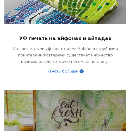
УФ печать на айфонах и айпадах
С планшетными уф принтерами Roland и струйными
принтерами/каттерами существует множество
возможностей, которые несомненно станут
интересными представителям печатной индустрии.
Узнать больше
Примеры, приведенные в этой статье, являются
ярким представлением новых увлекательных идей
для персонализации iPhone и iPad.