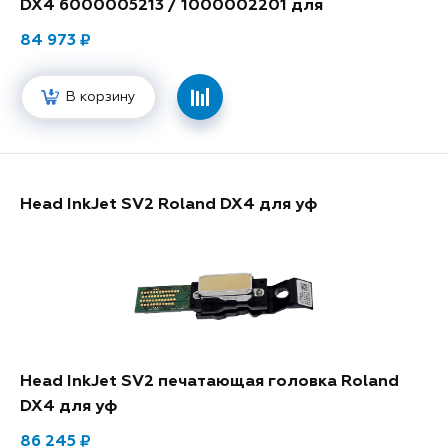
DX4 6000005213 / 1000002201 для
экосольвента
84 973
В корзину
Head InkJet SV2 Roland DX4 для уф
Head InkJet SV2 печатающая головка Roland
DX4 для уф
86 245