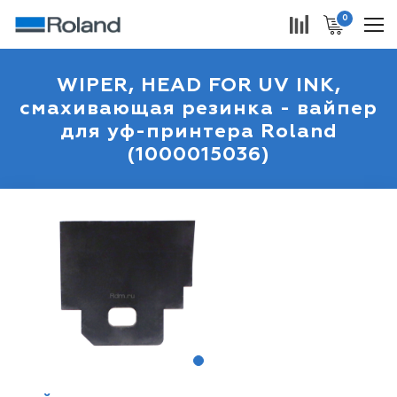
0
WIPER, HEAD FOR UV INK,
смахивающая резинка - вайпер
для уф-принтера Roland
(1000015036)
1