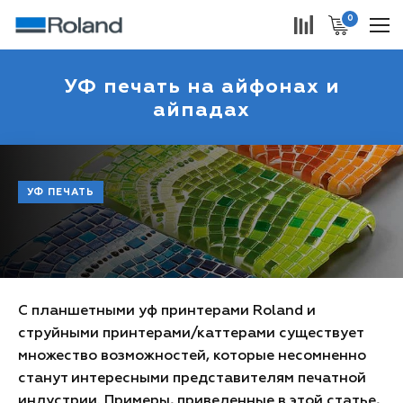
0
УФ печать на айфонах и
айпадах
УФ ПЕЧАТЬ
С планшетными уф принтерами Roland и
струйными принтерами/каттерами существует
множество возможностей, которые несомненно
станут интересными представителям печатной
индустрии. Примеры, приведенные в этой статье,