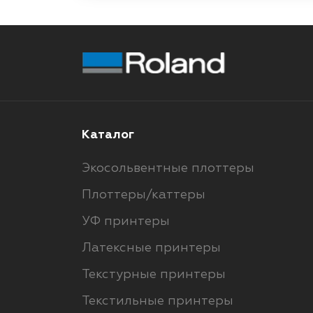
Каталог
Экосольвентные плоттеры
Плоттеры/каттеры
УФ принтеры
Латексные принтеры
Текстурные принтеры
Текстильные принтеры