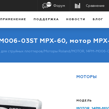
306
Форум
Сравнение
ПРИМЕНЕНИЕ
ПОДДЕРЖКА
НОВОСТИ
БЛОГ
M006-03ST MPX-60, мотор MPX-
 для струйных плоттеров
/
Моторы Roland
/
MOTOR, 14PM-M006-0
МОТОРЫ
МОДЕЛЬ
MOTOR, 14PM-M00