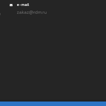
e-mail
zakaz@rdm.ru
ы