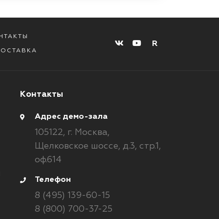
НТАКТЫ
R
ДОСТАВКА
Контакты
Адрес демо-зала
105122,
г. Москва,
Щелковское шоссе, д.3, стр.1,
оф.614
и
Телефон
8 (495) 139-60-15
8 (800) 700-37-25