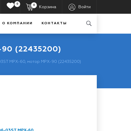
0
0
Корзина
Войти
О КОМПАНИИ
КОНТАКТЫ
90 (22435200)
3ST MPX-60, мотор MPX-90 (22435200)
6-03ST MPX-60