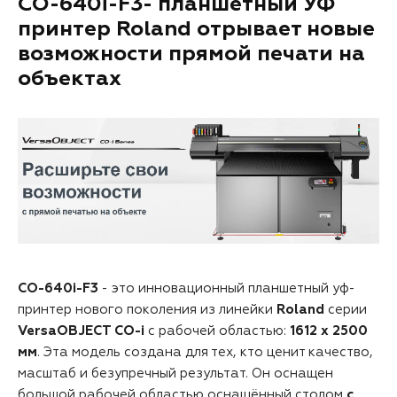
CO-640i-F3- планшетный УФ
принтер Roland отрывает новые
возможности прямой печати на
объектах
CO-640i-F3
- это инновационный планшетный уф-
принтер нового поколения из линейки
Roland
серии
VersaOBJECT CO-i
с рабочей областью:
1612 х 2500
мм
. Эта модель создана для тех, кто ценит качество,
масштаб и безупречный результат. Он оснащен
большой рабочей областью оснащённый столом
с