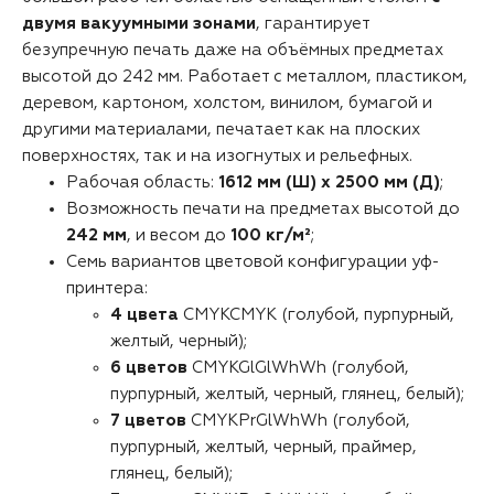
двумя вакуумными зонами
, гарантирует
безупречную печать даже на объёмных предметах
высотой до 242 мм. Работает с металлом, пластиком,
деревом, картоном, холстом, винилом, бумагой и
другими материалами, печатает как на плоских
поверхностях, так и на изогнутых и рельефных.
Рабочая область:
1612 мм (Ш) x 2500 мм (Д)
;
Возможность печати на предметах высотой до
242 мм
, и весом до
100 кг/м²
;
Семь вариантов цветовой конфигурации уф-
принтера:
4 цвета
CMYKCMYK (голубой, пурпурный,
желтый, черный);
6 цветов
CMYKGlGlWhWh (голубой,
пурпурный, желтый, черный, глянец, белый);
7 цветов
CMYKPrGlWhWh (голубой,
пурпурный, желтый, черный, праймер,
глянец, белый);