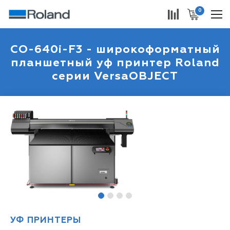
0
CO-640i-F3 - широкоформатный
планшетный уф принтер Roland
серии VersaOBJECT
1
2
3
4
УФ ПРИНТЕРЫ