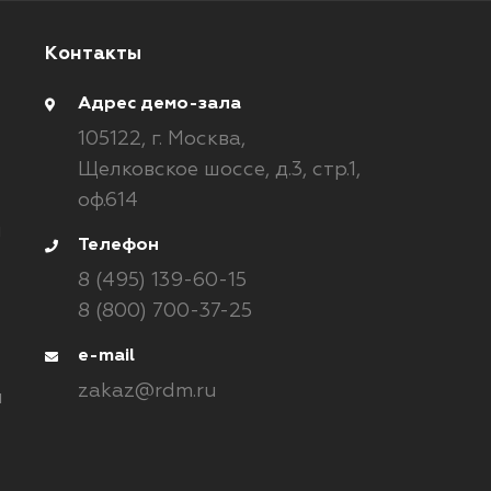
Контакты
Адрес демо-зала
105122,
г. Москва,
Щелковское шоссе, д.3, стр.1,
оф.614
и
Телефон
8 (495) 139-60-15
8 (800) 700-37-25
e-mail
zakaz@rdm.ru
ы