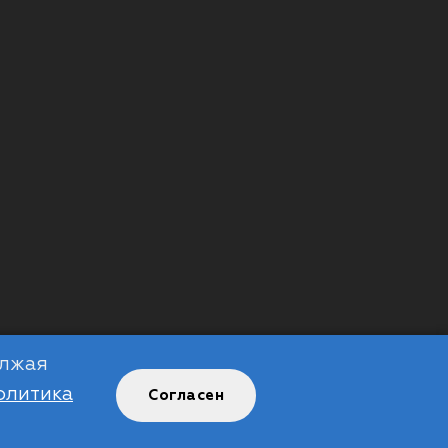
олжая
олитика
Согласен