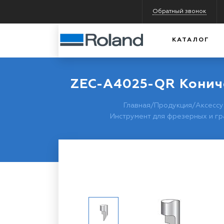
Обратный звонок
КАТАЛОГ
ZEC-A4025-QR Кониче
Главная
/
Продукция
/
Аксессу
Инструмент для фрезерных и гр