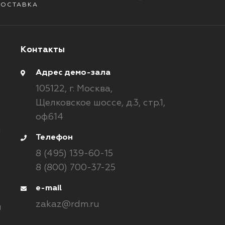
ДОСТАВКА
Контакты
Адрес демо-зала
105122,
г. Москва,
Щелковское шоссе, д.3, стр.1,
оф.614
и
Телефон
8 (495) 139-60-15
8 (800) 700-37-25
e-mail
zakaz@rdm.ru
ы