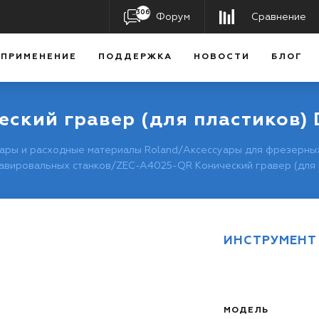
306
Форум
Сравнение
ПРИМЕНЕНИЕ
ПОДДЕРЖКА
НОВОСТИ
БЛОГ
ский гравер (для пластиков) 
ары и расходные материалы Roland
/
Аксессуары для фрезерных
авировальных станков
/
ZEC-A4025-QR Конический гравер (для п
ИНСТРУМЕНТ
МОДЕЛЬ