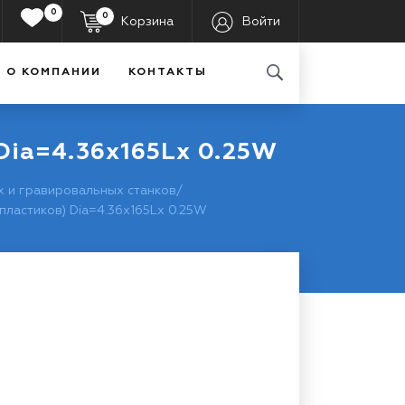
0
0
Корзина
Войти
О КОМПАНИИ
КОНТАКТЫ
Dia=4.36x165Lx 0.25W
 и гравировальных станков
/
ластиков) Dia=4.36x165Lx 0.25W