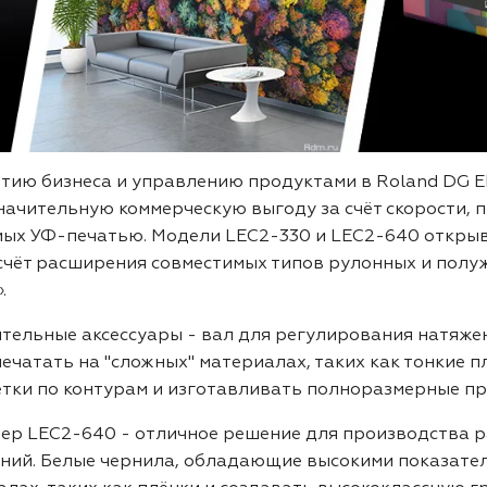
тию бизнеса и управлению продуктами в Roland DG EM
начительную коммерческую выгоду за счёт скорости, 
мых УФ-печатью. Модели LEC2-330 и LEC2-640 откры
счёт расширения совместимых типов рулонных и полуж
.
тельные аксессуары - вал для регулирования натяже
ечатать на "сложных" материалах, таких как тонкие п
етки по контурам и изготавливать полноразмерные п
ер LEC2-640 - отличное решение для производства 
ний. Белые чернила, обладающие высокими показате