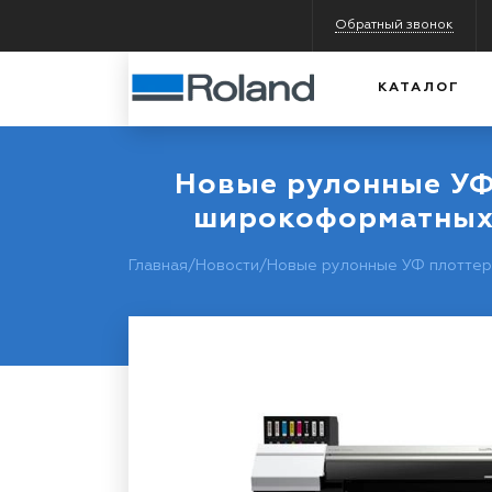
Обратный звонок
КАТАЛОГ
Новые рулонные УФ
широкоформатных 
Главная
/
Новости
/
Новые рулонные УФ плоттер