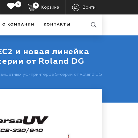
0
0
Корзина
Войти
О КОМПАНИИ
КОНТАКТЫ
C2 и новая линейка
ерии от Roland DG
аншетных уф-принтеров S-серии от Roland DG