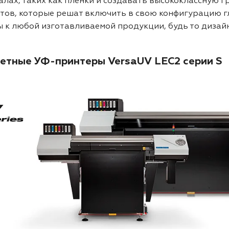
лах, таких как плёнки и создавать высококлассную г
тов, которые решат включить в свою конфигурацию г
 к любой изготавливаемой продукции, будь то дизай
тные УФ-принтеры VersaUV LEC2 серии S