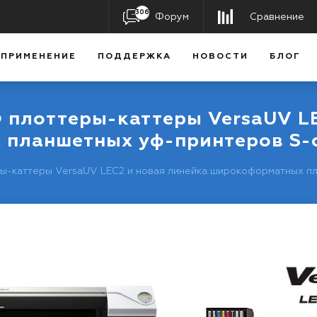
306
Форум
Сравнение
ПРИМЕНЕНИЕ
ПОДДЕРЖКА
НОВОСТИ
БЛОГ
 плоттеры-каттеры VersaUV LE
планшетных уф-принтеров S-с
ы-каттеры VersaUV LEC2 и новая линейка широкоформатных пл