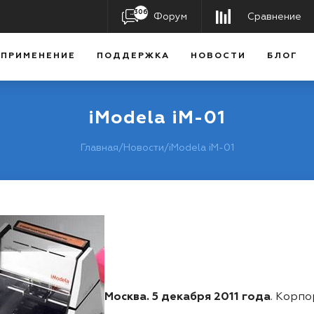
306
Форум
Сравнение
ПРИМЕНЕНИЕ
ПОДДЕРЖКА
НОВОСТИ
БЛОГ
iModela iM-01
Главная
/
Новости
/
iModela iM-01
Москва. 5 декабря 2011 года
. Корп