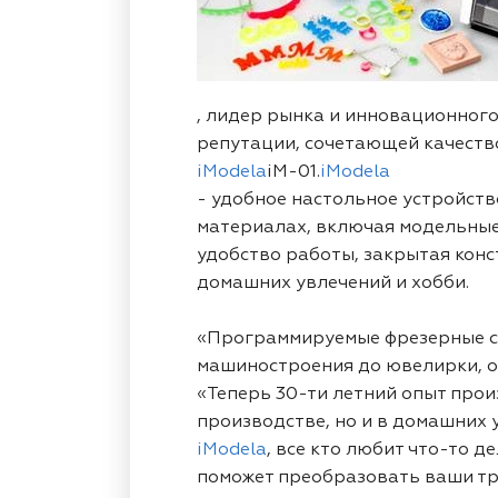
, лидер рынка и инновационног
репутации, сочетающей качеств
iModela
iM-01.
iModela
- удобное настольное устройст
материалах, включая модельные 
удобство работы, закрытая кон
домашних увлечений и хобби.
«Программируемые фрезерные ст
машиностроения до ювелирки, от
«Теперь 30-ти летний опыт прои
производстве, но и в домашних у
iModela
, все кто любит что-то д
поможет преобразовать ваши тр