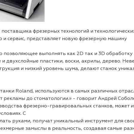
о поставщика фрезерных технологий и технологически
о и сервис, представляет новую фрезерную машину
во позволяющее выполнять как 2D так и 3D обработку
и двухслойные пластики, воски, акрилы, дерево. Неве
струкция и низкий уровень шума, делают станок уник
анки Roland, используются в самых различных отрасл
 рекламы до стоматологии.» - говорит Андрей Собол
зводства фрезерно-гравировальных станков, может и
словиях. С
елать руками, получат уникальный инструмент для сво
ехмерные замыслы в реальность, создавая самые раз