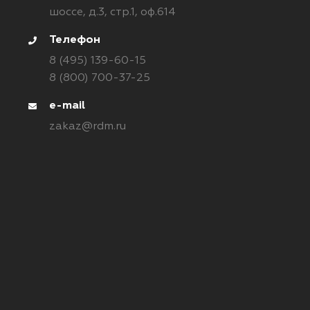
шоссе, д.3, стр.1, оф.614
Телефон
8 (495) 139-60-15
8 (800) 700-37-25
e-mail
zakaz@rdm.ru