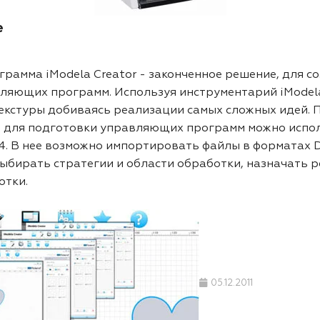
е
ограмма iModela Creator - законченное решение, для с
вляющих программ. Используя инструментарий iModela
екстуры добиваясь реализации самых сложных идей. П
м, для подготовки управляющих программ можно испо
4. В нее возможно импортировать файлы в форматах D
бирать стратегии и области обработки, назначать р
отки.
05.12.2011