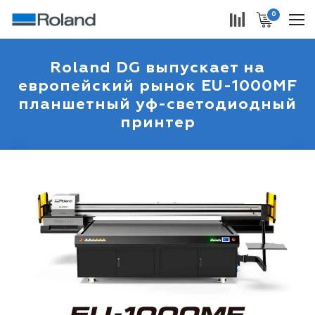
0
Roland DG выпускает на
европейский рынок EU-1000MF
планшетный уф-светодиодный
принтер