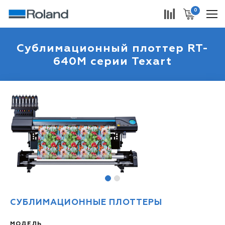
0
Cублимационный плоттер RT-
640M серии Texart
1
2
СУБЛИМАЦИОННЫЕ ПЛОТТЕРЫ
МОДЕЛЬ