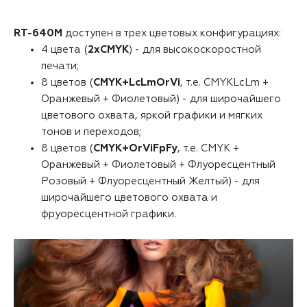
RT-640M
доступен в трех цветовых конфигурациях:
4 цвета (
2хCMYK
) - для высокоскоростной
печати;
8 цветов (
CMYK+LcLmOrVi
, т.е. CMYKLcLm +
Оранжевый + Фиолетовый) - для широчайшего
цветового охвата, яркой графики и мягких
тонов и переходов;
8 цветов (
CMYK+OrViFpFy
, т.е. CMYK +
Оранжевый + Фиолетовый + Флуоресцентный
Розовый + Флуоресцентный Желтый) - для
широчайшего цветового охвата и
фруоресцентной графики.