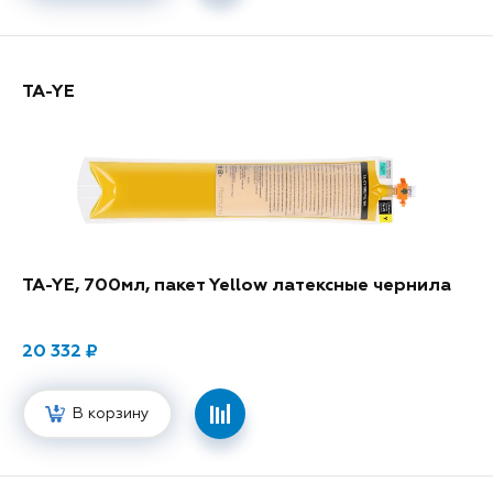
TA-YE
TA-YE, 700мл, пакет Yellow латексные чернила
20 332
В корзину